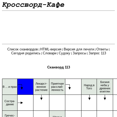
Список сканвордов
HTML-версия
Версия для печати
Ответы
|
|
|
|
Сегодня родились
Словари
Судоку
Запросы
Запрос 113
|
|
|
|
Сканворд 113
Богиня
Лекарст-
Приятная
Народ в
неба у
В ... и прах
венное
расслаб-
Того
древних
растение
ленность
египтян
Состра-
дание
Гречес-