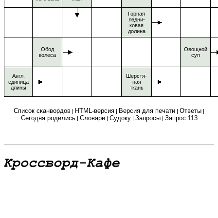
Горная
ледни-
ковая
долина
Обод
Овощной
колеса
суп
Англ.
Шерстя-
единица
ная
длины
ткань
Список сканвордов
HTML-версия
Версия для печати
Ответы
|
|
|
|
Сегодня родились
Словари
Судоку
Запросы
Запрос 113
|
|
|
|