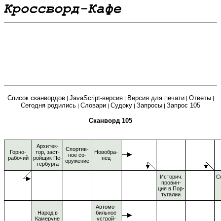
Список сканвордов
JavaScript-версия
Версия для печати
Ответы
|
|
|
|
Сегодня родились
Словари
Судоку
Запросы
Запрос 105
|
|
|
|
Сканворд 105
Архитек-
Спортив-
Горно-
тор, заст-
Новобра-
ное со-
рабочий
ройщик Пе-
нец
оружение
тербурга
Историч.
С
провин-
ция в Пор-
тугалии
Автомо-
Народ в
бильное
Камеруне
устрой-