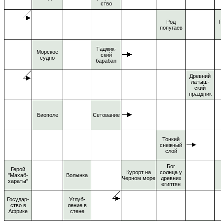
ство
Род
Г
попугаев
Таджик-
Морское
ский
судно
барабан
Древний
латыш-
ский
праздник
Биополе
Сетование
Тонкий
снежный
слой
Бог
Герой
Курорт на
солнца у
"Махаб-
Волынка
Черном море
древних
хараты"
египтян
Государ-
Углуб-
ство в
ление в
Африке
стене