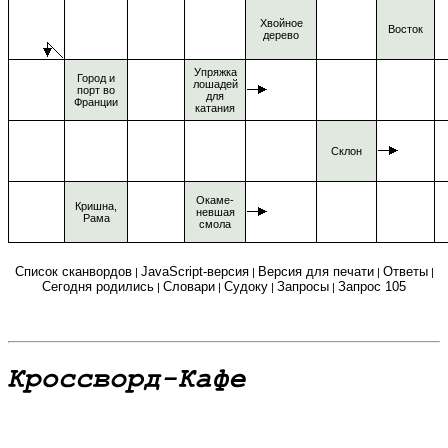
Хвойное
Восток
дерево
Упряжка
Город и
лошадей
порт во
для
Франции
катания
Склон
Окаме-
Кришна,
невшая
Рама
смола
Список сканвордов
JavaScript-версия
Версия для печати
Ответы
|
|
|
|
Сегодня родились
Словари
Судоку
Запросы
Запрос 105
|
|
|
|