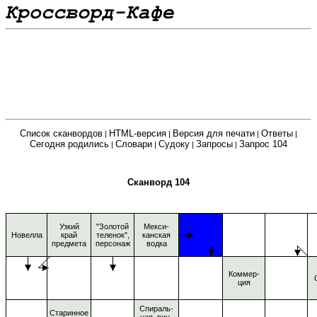
Список сканвордов
HTML-версия
Версия для печати
Ответы
|
|
|
|
Сегодня родились
Словари
Судоку
Запросы
Запрос 104
|
|
|
|
Сканворд 104
Узкий
"Золотой
Мекси-
Новелла
край
теленок",
канская
предмета
персонаж
водка
Коммер-
ция
Спираль-
Старинное