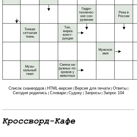
Гидро-
техничес-
Река в
кое соо-
России
ружение
Тип,
Тонкая
марка
сетчатая
конст-
ткань
рукции
Мужское
имя
Смена на-
Музы-
ружных по-
кальный
кровов у
темп
животных
Список сканвордов
HTML-версия
Версия для печати
Ответы
|
|
|
|
Сегодня родились
Словари
Судоку
Запросы
Запрос 104
|
|
|
|