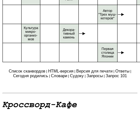
Автор
"Трех муш-
кетеров"
Культура
Декора-
микро-
тивный
организ-
камень
мов
Первая
столица
Японии
Список сканвордов
HTML-версия
Версия для печати
Ответы
|
|
|
|
Сегодня родились
Словари
Судоку
Запросы
Запрос 101
|
|
|
|