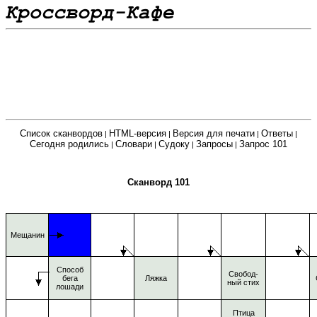
Список сканвордов
HTML-версия
Версия для печати
Ответы
|
|
|
|
Сегодня родились
Словари
Судоку
Запросы
Запрос 101
|
|
|
|
Сканворд 101
Мещанин
Способ
Свобод-
бега
Ляжка
ный стих
лошади
Птица