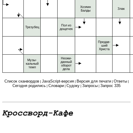
Хозяин
Злак
Балды
Пол из
Трезубец
дощечек
Предав-
ший
Христа
Неожи-
Музы-
данный
кальный
оборот
темп
дела
Список сканвордов
JavaScript-версия
Версия для печати
Ответы
|
|
|
|
Сегодня родились
Словари
Судоку
Запросы
Запрос 335
|
|
|
|