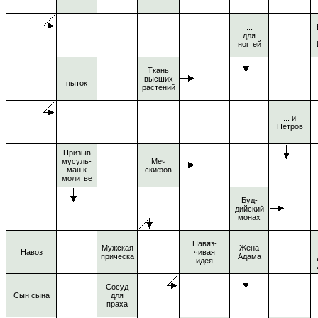
...
для
ногтей
Ткань
...
высших
пыток
растений
... и
Петров
Призыв
мусуль-
Меч
ман к
скифов
молитве
Буд-
дийский
монах
Навяз-
Мужская
Жена
Навоз
чивая
прическа
Адама
идея
Сосуд
Сын сына
для
праха