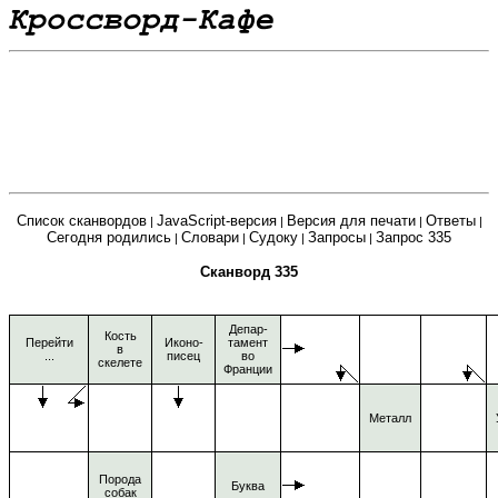
Список сканвордов
JavaScript-версия
Версия для печати
Ответы
|
|
|
|
Сегодня родились
Словари
Судоку
Запросы
Запрос 335
|
|
|
|
Сканворд 335
Депар-
Кость
Перейти
Иконо-
тамент
в
...
писец
во
скелете
Франции
Металл
Порода
Буква
собак