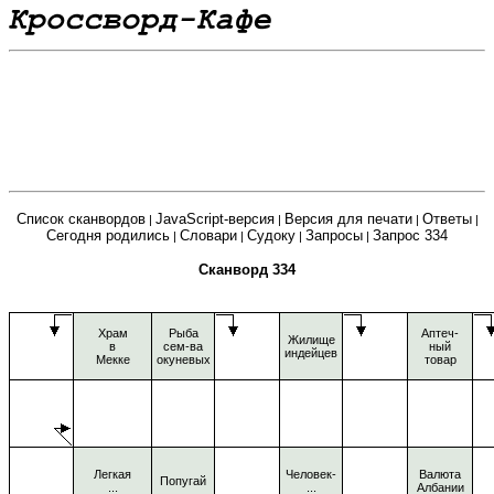
Список сканвордов
JavaScript-версия
Версия для печати
Ответы
|
|
|
|
Сегодня родились
Словари
Судоку
Запросы
Запрос 334
|
|
|
|
Сканворд 334
Храм
Рыба
Аптеч-
Жилище
в
сем-ва
ный
индейцев
Мекке
окуневых
товар
Легкая
Человек-
Валюта
Попугай
...
...
Албании