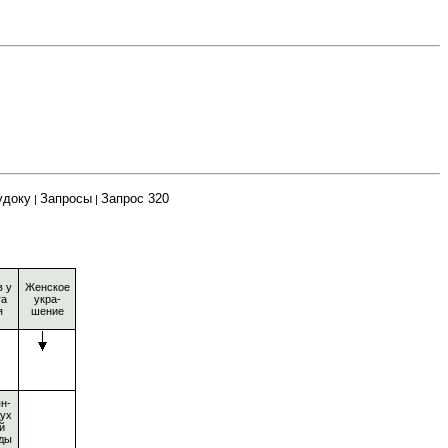
удоку
Запросы
Запрос 320
|
|
 у
Женское
га
укра-
я
шение
н-
дух
й
ды