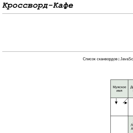
Список сканвордов
JavaSc
|
Мужское
Д
имя
Л
А