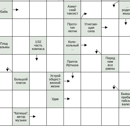
Азиат-
...
...-
ский
роди
Баба
таксист
мыш
Прото-
Угнетаю-
тип
щая
лютни
сила
1/32
Коло-
Плод
часть
кольный
альмы
компаса
...
Перед
Приток
ним
Иртыша
все
равны
Устрой
Большой
общест-
платок
венной
жизни
Бывш
приба
Удав
тийск
валю
"Катюша",
автор
музыки