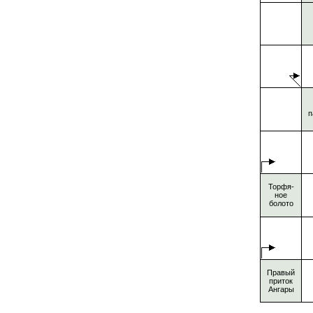
п
Торфя-
ное
болото
Правый
приток
Ангары