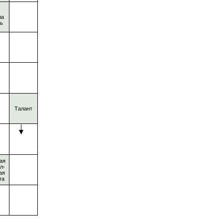
ла
ь
Талант
ая
л-
ая
та