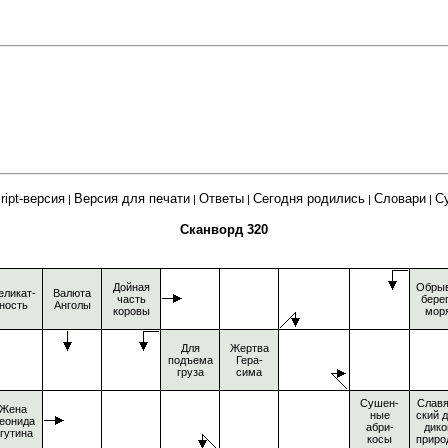
ript-версия
Версия для печати
Ответы
Сегодня родились
Словари
С
|
|
|
|
|
Сканворд 320
Дойная
Обрыв
еликат-
Валюта
часть
бере
ность
Анголы
коровы
мор
Для
Жертва
подъема
Гера-
груза
сима
Сушен-
Славя
Жена
ные
ский 
еонида
абри-
дико
гутина
косы
приро