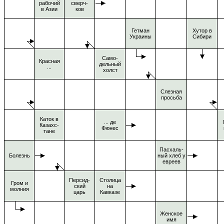
рабочий
сверч-
в Азии
ков
Гетман
Хутор в
Украины
Сибири
Само-
Красная
дельный
...
холст
Слезная
просьба
Каток в
... де
Казахс-
Фюнес
тане
Пасхаль-
Болезнь
ный хлеб у
евреев
Персид-
Столица
Гром и
ский
на
молния
царь
Кавказе
Женское
имя