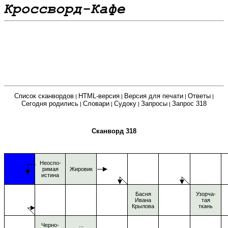
Список сканвордов
HTML-версия
Версия для печати
Ответы
|
|
|
|
Сегодня родились
Словари
Судоку
Запросы
Запрос 318
|
|
|
|
Сканворд 318
Неоспо-
римая
Жировик
истина
Басня
Узорча-
Ивана
тая
Крылова
ткань
Черно-
...