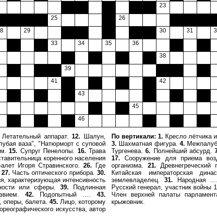
000
000
000
000
000
23
00
000
000
000
25
000
26
000
000
000
0
8
29
000
000
000
000
000
30
31
3
000
000
33
34
35
36
000
000
000
000
000
000
38
000
000
000
39
000
000
000
41
000
000
000
000
42
000
000
000
43
000
000
000
000
000
45
000
000
000
46
000
000
000
Летательный аппарат.
12.
Шалун,
По вертикали:
1.
Кресло лётчика 
лубая ваза", "Натюрморт с суповой
3.
Шахматная фигура.
4.
Межпалубн
ом.
15.
Супруг Пенелопы.
16.
Трава
Тургенева.
6.
Полнейший абсурд.
тавительница коренного населения
17.
Сооружение для приема во
алет Игоря Стравинского.
26.
Где
организма.
21.
Древнегреческий 
.
27.
Часть оптического прибора.
30.
Китайская императорская дин
я, характеризующая интенсивность
землевладелец.
31.
Народная ..
жности или сферы.
39.
Подлинная
Русский генерал, участник войны 
звием.
42.
Подопытный ....
43.
Член верхней палаты парламен
 оперы, балета.
45.
Лицо, которому
крыжовник.
ореографического искусства, автор