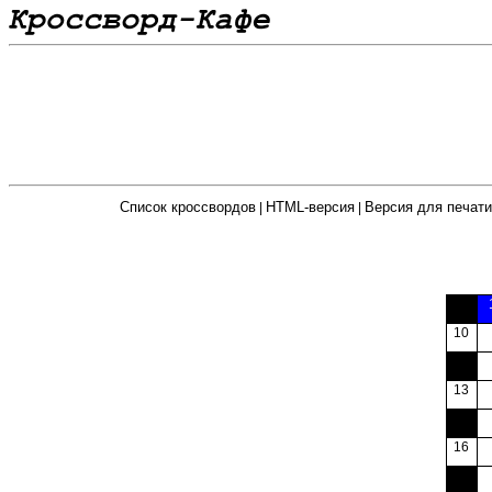
Список кроссвордов
HTML-версия
Версия для печати
|
|
000
10
000
13
000
16
000