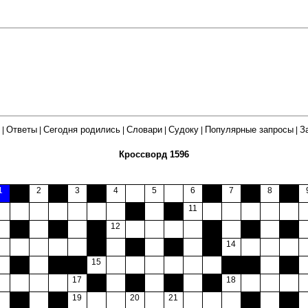
Ответы
Сегодня родились
Словари
Судоку
Популярные запросы
З
|
|
|
|
|
|
Кроссворд 1596
1
000
2
000
3
000
4
5
6
000
7
000
8
000
000
000
11
000
000
000
12
000
000
000
000
000
000
000
14
000
000
000
15
000
000
000
17
000
000
000
000
18
000
000
19
20
21
000
000