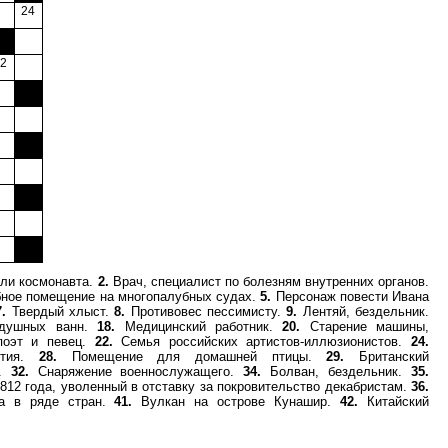
24
00
2
000
000
000
000
или космонавта.
2.
Врач, специалист по болезням внутренних органов.
ое помещение на многопалубных судах.
5.
Персонаж повести Ивана
7.
Твердый хлыст.
8.
Противовес пессимисту.
9.
Лентяй, бездельник.
здушных ванн.
18.
Медицинский работник.
20.
Старение машины,
поэт и певец.
22.
Семья российских артистов-иллюзионистов.
24.
астия.
28.
Помещение для домашней птицы.
29.
Британский
..
32.
Снаряжение военнослужащего.
34.
Болван, бездельник.
35.
1812 года, уволенный в отставку за покровительство декабристам.
36.
та в ряде стран.
41.
Вулкан на острове Кунашир.
42.
Китайский