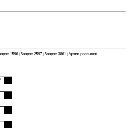
апрос 1596
Запрос 2597
Запрос 3861
Архив рассылок
|
|
|
9
000
000
000
000