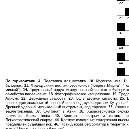
22
0
27
2
000
37
000
40
000
44
000
По горизонтали:
4.
Подставка для котелка.
10.
Мужское имя.
11.
баловник.
13.
Францускиий постимпрессионист ("Берега Марны", "Го
миской").
14.
Треугольный парус между носовой частью и бушприт
семейства пасленовых.
18.
Фотографическое изображение.
19.
Предс
Аляски.
22.
Церковный староста.
23.
Соль азотной кислоты.
25.
Б
происходил знаменитый военный совет под руководством Кутузова?
Древний ударный музыкальный инструмент, род тарелок.
33.
Изолини
землетрясений.
37.
Султанат в Азии.
38.
Характеристика окру
фамилия Марка Твена.
40.
Кинжал с острым и тонким ле
Легкоатлетический снаряд.
44.
Краткое изложение содержания пьесы,
предъявлен судебный иск.
46.
Французский реформатор и теоретик х
книги "Письма о танце и балетах".