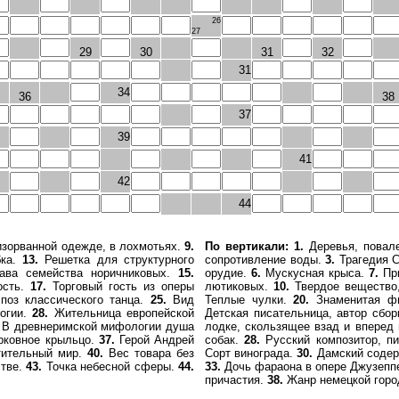
26
27
29
30
31
32
31
34
36
38
37
39
41
42
44
изорванной одежде, в лохмотьях.
9.
По вертикали:
1.
Деревья, повал
бка.
13.
Решетка для структурного
сопротивление воды.
3.
Трагедия 
ва семейства норичниковых.
15.
орудие.
6.
Мускусная крыса.
7.
При
ость.
17.
Торговый гость из оперы
лютиковых.
10.
Твердое вещество,
поз классического танца.
25.
Вид
Теплые чулки.
20.
Знаменитая фи
огии.
28.
Жительница европейской
Детская писательница, автор сбор
В древнеримской мифологии душа
лодке, скользящее взад и вперед 
ковное крыльцо.
37.
Герой Андрей
собак.
28.
Русский композитор, п
ительный мир.
40.
Вес товара без
Сорт винограда.
30.
Дамский соде
стве.
43.
Точка небесной сферы.
44.
33.
Дочь фараона в опере Джузепп
причастия.
38.
Жанр немецкой горо