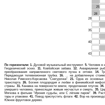
25
28
28
35
40
43
По горизонтали:
1.
Духовой музыкальный инструмент.
5.
Человек в 
Геодезический эскиз.
11.
Ковбойская забава.
12.
Аквариумная ры
преобразования направленного светового пучка в оптике.
14.
Тра
Передающая телевизионная трубка.
16.
... на добавленную стоим
Николая Римского-Корсакова "Снегурочка".
21.
Одна из основных 
транспорта.
26.
Богиня плодородия и любви в финикийской мифол
страны.
31.
Канавка на поверхности земли, проделанная плугом.
34.
умершего человека, приносящая живым несчастья и смерть.
35.
Цер
Мягкова в фильме "Ирония судьбы, или С лёгким паром".
39.
Раст
тары и упаковки.
41.
Повод приспустить флаги.
42.
Вор на производ
Южное фруктовое дерево.