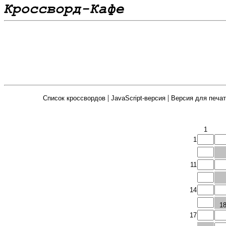
|
|
Список кроссвордов
JavaScript-версия
Версия для печат
1
1
11
14
1
17