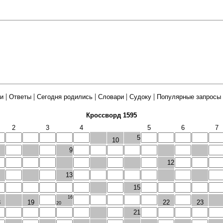
|
|
|
|
|
и
Ответы
Сегодня родились
Словари
Судоку
Популярные запросы
Кроссворд 1595
2
3
4
5
6
7
5
10
9
12
13
15
16
8
19
22
23
20
21