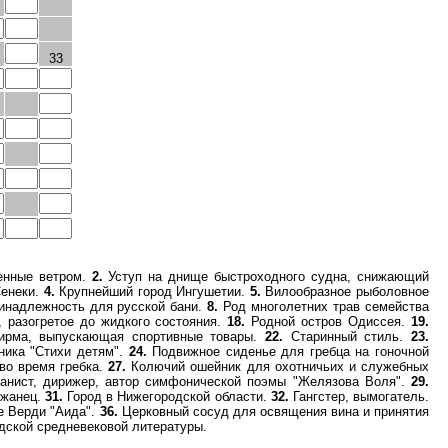
33
енные ветром.
2.
Уступ на днище быстроходного судна, снижающий
Сенеки.
4.
Крупнейший город Ингушетии.
5.
Вилообразное рыболовное
надлежность для русской бани.
8.
Род многолетних трав семейства
 разогретое до жидкого состояния.
18.
Родной остров Одиссея.
19.
рма, выпускающая спортивные товары.
22.
Старинный стиль.
23.
ника "Стихи детям".
24.
Подвижное сиденье для гребца на гоночной
во время гребка.
27.
Колючий ошейник для охотничьих и служебных
ианист, дирижер, автор симфонической поэмы "Желязова Воля".
29.
ржанец.
31.
Город в Нижегородской области.
32.
Гангстер, вымогатель.
е Верди "Аида".
36.
Церковный сосуд для освящения вина и принятия
дской средневековой литературы.