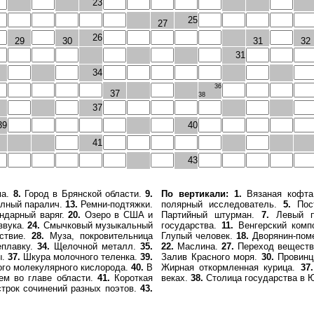
23
25
27
26
29
30
31
32
31
34
36
37
38
37
39
40
41
43
ма.
8.
Город в Брянской области.
9.
По вертикали:
1.
Вязаная кофт
лный паралич.
13.
Ремни-подтяжки.
полярный исследователь.
5.
Пост
ндарный варяг.
20.
Озеро в США и
Партийный штурман.
7.
Левый п
звука.
24.
Смычковый музыкальный
государства.
11.
Венгерский компо
тствие.
28.
Муза, покровительница
Глупый человек.
18.
Дворянин-пом
еплавку.
34.
Щелочной металл.
35.
22.
Маслина.
27.
Переход вещества
ы.
37.
Шкура молочного теленка.
39.
Залив Красного моря.
30.
Провинц
ого молекулярного кислорода.
40.
В
Жирная откормленная курица.
37.
лем во главе области.
41.
Короткая
веках.
38.
Столица государства в 
строк сочинений разных поэтов.
43.