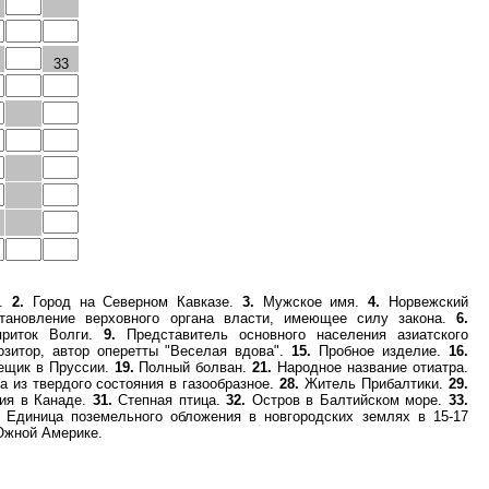
33
а.
2.
Город на Северном Кавказе.
3.
Мужское имя.
4.
Норвежский
ановление верховного органа власти, имеющее силу закона.
6.
риток Волги.
9.
Представитель основного населения азиатского
зитор, автор оперетты "Веселая вдова".
15.
Пробное изделие.
16.
ещик в Пруссии.
19.
Полный болван.
21.
Народное название отиатра.
 из твердого состояния в газообразное.
28.
Житель Прибалтики.
29.
ия в Канаде.
31.
Степная птица.
32.
Остров в Балтийском море.
33.
Единица поземельного обложения в новгородских землях в 15-17
Южной Америке.