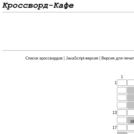
|
|
Список кроссвордов
JavaScript-версия
Версия для печат
1
1
13
1
17