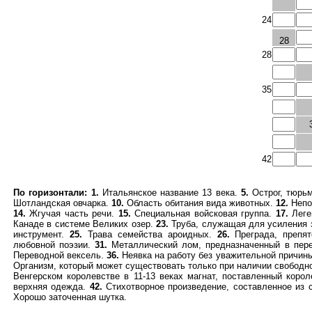
24
28
28
35
42
По горизонтали:
1.
Итальянское название 13 века.
5.
Острог, тюрь
Шотландская овчарка.
10.
Область обитания вида животных.
12.
Непо
14.
Жгучая часть речи.
15.
Специальная войсковая группа.
17.
Леге
Канаде в системе Великих озер.
23.
Труба, служащая для усиления 
инструмент.
25.
Трава семейства ароидных.
26.
Преграда, препя
любовной поэзии.
31.
Металлический лом, предназначенный в пер
Переводной вексель.
36.
Неявка на работу без уважительной причин
Организм, который может существовать только при наличии свободн
Венгерском королевстве в 11-13 веках магнат, поставленный коро
верхняя одежда.
42.
Стихотворное произведение, составленное из 
Хорошо заточенная шутка.