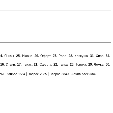
24.
Янцзы.
25.
Нюанс.
26.
Офорт.
27.
Рало.
28.
Кликуша.
31.
Хива.
34.
.
16.
Ульян.
17.
Техас.
21.
Сцилла.
22.
Тачка.
23.
Тоника.
29.
Ложка.
30.
|
|
|
|
сы
Запрос 1584
Запрос 2585
Запрос 3849
Архив рассылок