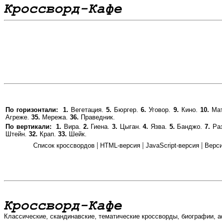
По горизонтали:
1.
Вегетация.
5.
Бюргер.
6.
Уговор.
9.
Кино.
10.
Мат
Агреже.
35.
Мережа.
36.
Праведник.
По вертикали:
1.
Вира.
2.
Гиена.
3.
Цыган.
4.
Язва.
5.
Банджо.
7.
Ра
Штейн.
32.
Крап.
33.
Шейк.
|
|
|
Список кроссвордов
HTML-версия
JavaScript-версия
Верси
Классические, скандинавские, тематические кроссворды, биографии, 