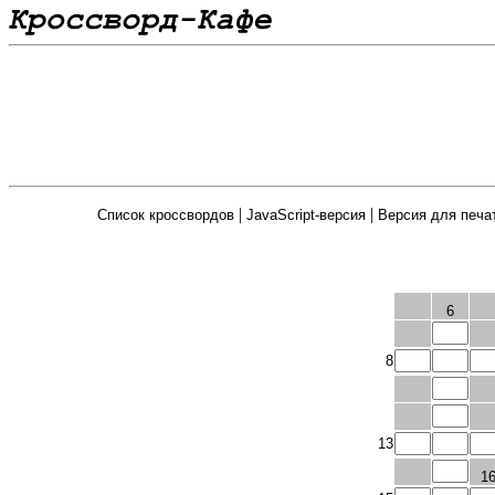
|
|
Список кроссвордов
JavaScript-версия
Версия для печа
6
8
13
1