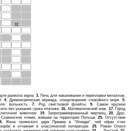
32
для размола зерна.
3.
Печь для накаливания и переплавки металлов,
й.
4.
Древнегреческая нереида, олицетворение спокойного моря.
5.
я, вольность.
7.
Род свистковой флейты.
9.
Самое крупное
ель без указания срока платежа.
16.
Математический знак.
17.
Город
леточное животное.
19.
Запрограммированный мертвец.
20.
Друг,
Славянское племя, жившее на территории Польши.
25.
Отсутствие
8.
Жена троянского царя Приама в "Илиаде", чей образ стал
скорби и отчаяния в классической литературе.
29.
Роман Олеся
, создатель национальной трагедии классицизма.
32.
... Донской.
33.