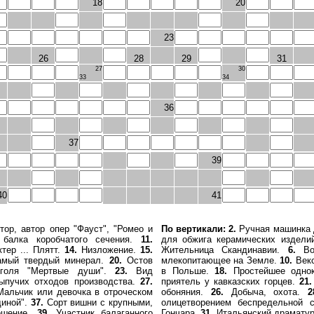
18
20
23
26
28
29
31
27
30
33
34
36
37
39
40
41
ор, автор опер "Фауст", "Ромео и
По вертикали:
2.
Ручная машинка 
балка коробчатого сечения.
11.
для обжига керамических издели
тер ... Плятт.
14.
Низложение.
15.
Жительница Скандинавии.
6.
Вол
мый твердый минерал.
20.
Остов
млекопитающее на Земле.
10.
Векс
оголя "Мертвые души".
23.
Вид
в Польше.
18.
Простейшее однок
ыпучих отходов производства.
27.
приятель у кавказских горцев.
21.
альчик или девочка в отроческом
обоняния.
26.
Добыча, охота.
2
диной".
37.
Сорт вишни с крупными,
олицетворением беспредельной 
ошение.
39.
Участник балаганного
Гончара.
31.
Итальянский драматург