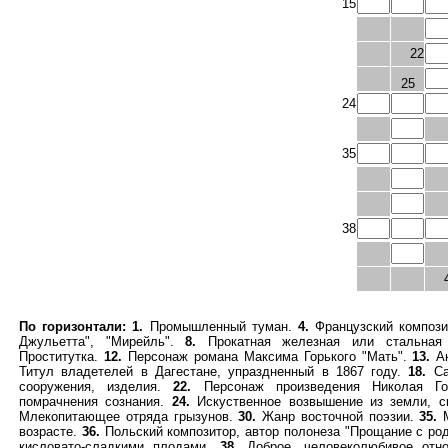
15
22
25
24
35
38
По горизонтали:
1.
Промышленный туман.
4.
Французский композит
Джульетта", "Мирейль".
8.
Прокатная железная или стальная 
Проститутка.
12.
Персонаж романа Максима Горького "Мать".
13.
Ак
Титул владетелей в Дагестане, упраздненный в 1867 году.
18.
Са
сооружения, изделия.
22.
Персонаж произведения Николая Г
помрачнения сознания.
24.
Искуственное возвышение из земли, с
Млекопитающее отряда грызунов.
30.
Жанр восточной поэзии.
35.
М
возрасте.
36.
Польский композитор, автор полонеза "Прощание с ро
кисловато-сладкими плодами.
38.
Доброе, человеколюбивое отн