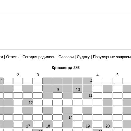
|
|
|
|
|
ти
Ответы
Сегодня родились
Словари
Судоку
Популярные запросы
Кроссворд 286
2
3
4
5
1
4
9
10
11
12
14
6
17
18
19
20