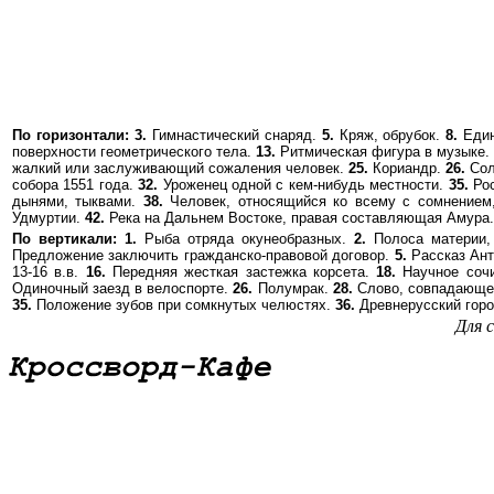
По горизонтали:
3.
Гимнастический снаряд.
5.
Кряж, обрубок.
8.
Един
поверхности геометрического тела.
13.
Ритмическая фигура в музыке.
жалкий или заслуживающий сожаления человек.
25.
Кориандр.
26.
Сол
собора 1551 года.
32.
Уроженец одной с кем-нибудь местности.
35.
Рос
дынями, тыквами.
38.
Человек, относящийся ко всему с сомнением
Удмуртии.
42.
Река на Дальнем Востоке, правая составляющая Амура.
По вертикали:
1.
Рыба отряда окунеобразных.
2.
Полоса материи, 
Предложение заключить гражданско-правовой договор.
5.
Рассказ Ант
13-16 в.в.
16.
Передняя жесткая застежка корсета.
18.
Научное соч
Одиночный заезд в велоспорте.
26.
Полумрак.
28.
Слово, совпадающее
35.
Положение зубов при сомкнутых челюстях.
36.
Древнерусский горо
Для 