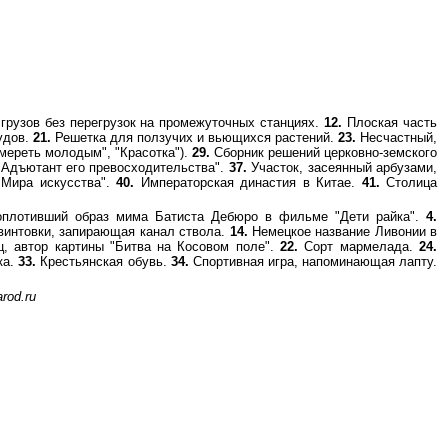
грузов без перегрузок на промежуточных станциях.
12.
Плоская часть
удов.
21.
Решетка для ползучих и вьющихся растений.
23.
Несчастный,
мереть молодым", "Красотка").
29.
Сборник решений церковно-земского
"Адъютант его превосходительства".
37.
Участок, засеянный арбузами,
"Мира искусства".
40.
Императорская династия в Китае.
41.
Столица
оплотивший образ мима Батиста Дебюро в фильме "Дети райка".
4.
винтовки, запирающая канал ствола.
14.
Немецкое название Ливонии в
, автор картины "Битва на Косовом поле".
22.
Сорт мармелада.
24.
ка.
33.
Крестьянская обувь.
34.
Спортивная игра, напоминающая лапту.
rod.ru