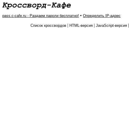
•
pass.c-cafe.ru - Раздаем пароли бесплатно!
Определить IP-адрес
|
|
Список кроссвордов
HTML-версия
JavaScript-версия