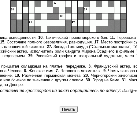
ица освещенности.
10.
Тактический прием морского боя.
11.
Перевозка 
15.
Состояние полного безразличия, равнодушия.
17.
Место постройки с
ь оловянистой кислоты.
27.
Звезда Голливуда ("Стальные магнолии", "У
сийский актер, исполнитель роли бандита Мирона Осадчего в фильме 
, недоверием.
39.
Российский график и театральный художник, член 
пришитая складками на платье, переднике.
3.
Французский актер, в
она Чехова.
6.
Женское имя.
7.
Человек в лохмотьях.
9.
Часть затвора 
инение.
19.
Разменная германская монета.
20.
Черногорский живописец
 или близкое по значению с другим словом.
30.
Город на Каме.
31.
Мас
д на Днепре.
составления кроссвордов на заказ обращайтесь по адресу:
dilet@na
Печать