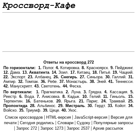
Ответы на кроссворд 272
По горизонтали:
1.
Полог.
4.
Котировка.
8.
Красноярск.
9.
Пейджинг.
12.
Дама.
13.
Акватинта
.
14.
Зоил.
17.
Китаец.
18.
Питьё.
19.
Чацкий.
22.
Экспорт.
23.
Албанец.
26.
Снегирь
.
27.
Синьора.
30.
Галлий.
31.
Ампир.
32.
Томпак.
36.
Ребе.
37.
Монастырь.
38.
Эней.
41.
Теннесси.
42.
Манускрипт.
43.
Светотень.
44.
Феска.
По вертикали:
1.
Прагматика.
2.
Луна.
3.
Грядка.
4.
Кассация.
5.
Реестр.
6.
Вода.
7.
Анисовка.
8.
Кадык.
10.
Гелий.
11.
Гиньоль.
15.
Терпентин.
16.
Батеньков.
20.
Ярыга.
21.
Парис.
24.
Трамвай.
25.
Пропонтида
.
28.
Альбинос.
29.
Мистраль
.
30.
Гердт.
33.
Койот.
34.
Войско.
35.
Триумф.
39.
Цеце.
40.
Укос.
|
|
|
Список кроссвордов
HTML-версия
JavaScript-версия
Версия для
|
|
|
|
печати
Сегодня родились
Словари
Судоку
Популярные запросы
|
|
|
|
Запрос 272
Запрос 1273
Запрос 2537
Архив рассылок